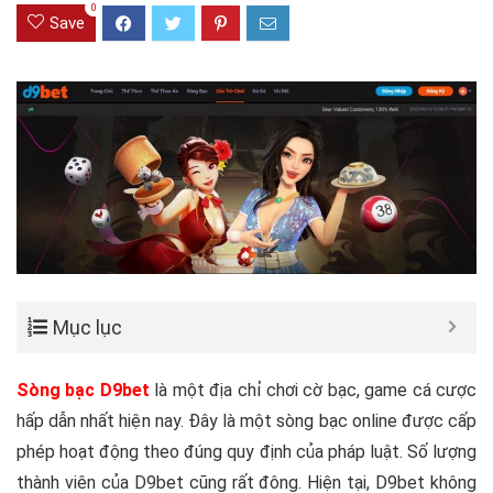
0
Save
Mục lục
Sòng bạc D9bet
là một địa chỉ chơi cờ bạc, game cá cược
hấp dẫn nhất hiện nay. Đây là một sòng bạc online được cấp
phép hoạt động theo đúng quy định của pháp luật. Số lượng
thành viên của D9bet cũng rất đông. Hiện tại, D9bet không