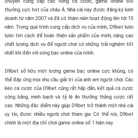
chuyên cung cấp các vòng cá cược, game online đổi
thưởng cực hot của châu Á. Nhà cái này được đăng ký kinh
doanh từ năm 2007 và đã có thâm niên hoạt động lên tới 15
năm. Trong quá trình cung cấp dịch vụ của mình, D9bet luôn
luôn tìm cách để hoàn thiện sản phẩm của mình, nâng cao
chất lượng dịch vụ để người chơi có những trải nghiệm tốt
nhất khi đến với sòng bạc online của mình.
D9bet sở hữu một lượng game bạc online cực khủng, có
thể đáp ứng mọi nhu cầu giải trí của anh em người chơi. Các
kèo cá cược của D9bet cũng rất hấp dẫn, kết quả cá cược
công bằng, minh bạch và tỷ lệ ăn thưởng thắng cược rất
cao. Những đặc điểm này giúp D9bet trở thành một nhà cái
uy tín, được nhiều người chơi tham gia. Có thể nói, D9bet
chính là một địa chỉ chơi game online số 1 hiện nay.