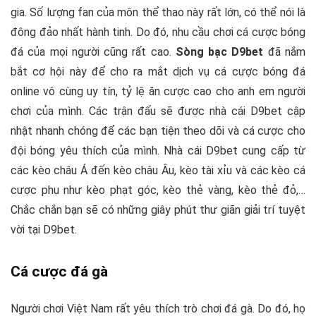
gia. Số lượng fan của môn thể thao này rất lớn, có thể nói là
đông đảo nhất hành tinh. Do đó, nhu cầu chơi cá cược bóng
đá của mọi người cũng rất cao.
Sòng bạc D9bet
đã nắm
bắt cơ hội này để cho ra mắt dịch vụ cá cược bóng đá
online vô cùng uy tín, tỷ lệ ăn cược cao cho anh em người
chơi của mình. Các trận đấu sẽ được nhà cái D9bet cập
nhật nhanh chóng để các bạn tiện theo dõi và cá cược cho
đội bóng yêu thích của mình. Nhà cái D9bet cung cấp từ
các kèo châu Á đến kèo châu Âu, kèo tài xỉu và các kèo cá
cược phụ như kèo phạt góc, kèo thẻ vàng, kèo thẻ đỏ,…
Chắc chắn bạn sẽ có những giây phút thư giãn giải trí tuyệt
vời tại D9bet.
Cá cược đá gà
Người chơi Việt Nam rất yêu thích trò chơi đá gà. Do đó, họ