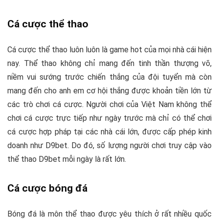
Cá cược thể thao
Cá cược thể thao luôn luôn là game hot của mọi nhà cái hiện
nay. Thể thao không chỉ mang đến tinh thần thượng võ,
niềm vui sướng trước chiến thắng của đội tuyển mà còn
mang đến cho anh em cơ hội thắng được khoản tiền lớn từ
các trò chơi cá cược. Người chơi của Việt Nam không thể
chơi cá cược trực tiếp như ngày trước mà chỉ có thể chơi
cá cược hợp pháp tại các nhà cái lớn, được cấp phép kinh
doanh như D9bet. Do đó, số lượng người chơi truy cập vào
thể thao D9bet mỗi ngày là rất lớn.
Cá cược bóng đá
Bóng đá là môn thể thao được yêu thích ở rất nhiều quốc