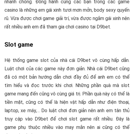
nhanh chóng. Đồng hành cùng các bạn trong các game
casino là những em gái xinh tươi mơn mởn, body sexy quyến
rũ. Vừa được chơi game giải trí, vừa được ngắm gái xinh nên
rất nhiều anh em đã tham gia chơi casino tại D9bet.
Slot game
Hệ thống game slot của nhà cái D9bet vô cùng hấp dẫn.
Luật chơi của các game này đơn giản. Nhà cái D9bet cũng
đã có một bản hướng dẫn chơi đầy đủ để anh em có thể
tìm hiểu và đọc trước khi chơi. Những phần quà mà slot
game mang đến cũng vô cùng giá trị. Phần quà này có thể là
tiền mặt, cũng có thể là hiện vật hấp dẫn như điện thoại,
laptop, xe máy,… Do luật chơi đơn giản nên anh em tân thủ
truy cập vào D9bet để chơi slot game rất nhiều. Đây là
game phụ thuộc nhiều vào may mắn nên ai cũng có thể