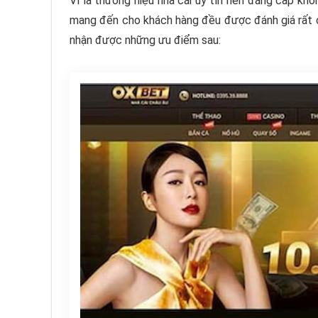
Vì là thương hiệu nhà cái uy tín nên đẳng cấp kh
mang đến cho khách hàng đều được đánh giá rất ca
nhận được những ưu điểm sau: