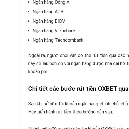
Ngân hàng Đông Á.
Ngân hàng ACB.
Ngân hàng BIDV.
Ngân hàng Vietinbank.
Ngân hàng Techcombank.
Ngoài ra, người chơi vẫn có thể rút tiền qua các n
này sẽ lâu hơn so với ngân hàng được nhà cái hỗ t
khoản phí.
Chi tiết các bước rút tiền OXBET qu
Sau khi sở hữu tài khoản ngân hàng chính chủ, ch
Hãy tiến hành rút tiền theo hướng dẫn sau:
Thành viên đăng nhập vào tài khoản OXBET của mì