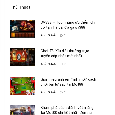
Thủ Thuật
SV388 – Top những ưu điểm chỉ
có tại nhà cái đá gà sv388
THỦ THUẬT
0
Chơi Tài Xỉu đổi thưởng trực
tuyến cập nhật mới nhất
THỦ THUẬT
0
Giới thiệu anh em “lính mới” cách
chơi bài tứ sắc tại Mot88
THỦ THUẬT
0
Khám phá cách đánh vét máng
tại Mot88 chi tiết nhất đem lại