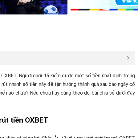
 OXBET. Người chơi đã kiếm được một số tiền nhất định trong
 rút nhanh số tiền này để tận hưởng thành quả sau bao ngày cố
hế nào chưa? Nếu chưa hãy cùng theo dõi bài chia sẻ dưới đây
 rút tiền OXBET