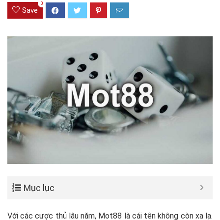
0
Save
Mục lục
Với các cược thủ lâu năm, Mot88 là cái tên không còn xa lạ.