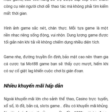
công cụ nên người chơi dễ thao tác mà không phải tìm kiếm
mất thời gian.
Hình ảnh game sắc nét, chân thực. Mỗi tựa game là một
nền nhạc riêng sống động, vui nhộn. Dung lượng game được
tối giản nên khi tải về không chiếm dụng nhiều diện tích.
Game nhẹ, đường truyền ổn định, bảo mật cao nên tham gia
cá cược tại Mot88 game bạn sẽ thấy cực mượt, hiếm khi
có sự cố giật lag khiến cuộc chơi bị gián đoạn.
Nhiều khuyến mãi hấp dẫn
Ngoài khuyến mãi lớn cho sảnh thể thao, Casino trực tuyến,
xổ số, lô đề, bắn cá, slots game… đều có khuyến mãi khủng.