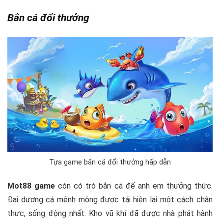
Bắn cá đổi thưởng
Tựa game bắn cá đổi thưởng hấp dẫn
Mot88 game
còn có trò bắn cá để anh em thưởng thức.
Đại dương cá mênh mông được tái hiện lại một cách chân
thực, sống động nhất. Kho vũ khí đã được nhà phát hành