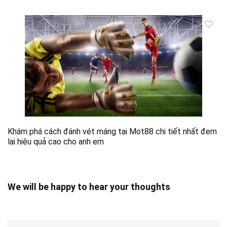
Khám phá cách đánh vét máng tại Mot88 chi tiết nhất đem
lại hiệu quả cao cho anh em
We will be happy to hear your thoughts