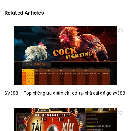
Related Articles
SV388 – Top những ưu điểm chỉ có tại nhà cái đá gà sv388