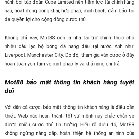
hành bởi tập đoàn Cube Limited nên tiềm lực tài chính hùng
hậu, hoạt động công khai, hợp pháp, minh bạch, đảm bảo tối
đa quyền lợi cho cộng đồng cược thủ.
Không chỉ vậy, Mot88 còn là nhà tài trợ chính thức cho
nhiều câu lạc bộ bóng đá hàng đầu tại nước Anh như:
Liverpool, Manchester City. Do đó, tham gia ván cược ở đây
hoàn toàn yên tâm về mặt pháp lý và khả năng chi trả.
Mot88 bảo mật thông tin khách hàng tuyệt
đối
Với dân cá cược, bảo mật thông tin khách hàng là điều cần
thiết. Web nào hoàn thành tốt sứ mệnh này chắc chắn sẽ
được nhiều cược thủ tin tưởng. Hiểu rõ điều đó, Mot88
không ngừng nâng cấp, hoàn thiện hệ thống an ninh của