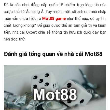
Đó là sân chơi đẳng cấp quốc tế chiếm trọn lòng tin của
cược thủ từ Âu sang Á. Tuy nhiên, một số anh em mới nhập
môn vẫn chưa hiểu rõ
Mot88 game
như thế nào, có uy tín,
chất lượng không? Để giúp cược thủ an tâm giải trí và kiếm
tiền, nhà cái Oxbet chia sẻ thông tin hữu ích dưới đây bạn
nên đọc thử.
Đánh giá tổng quan về nhà cái Mot88