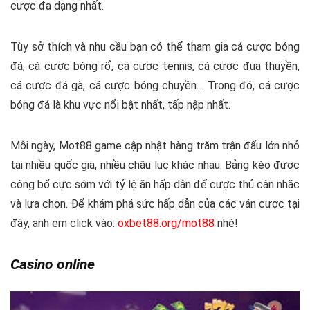
cược đa dạng nhất.
Tùy sở thích và nhu cầu bạn có thể tham gia cá cược bóng
đá, cá cược bóng rổ, cá cược tennis, cá cược đua thuyền,
cá cược đá gà, cá cược bóng chuyền… Trong đó, cá cược
bóng đá là khu vực nổi bật nhất, tấp nập nhất.
Mỗi ngày, Mot88 game cập nhật hàng trăm trận đấu lớn nhỏ
tại nhiều quốc gia, nhiều châu lục khác nhau. Bảng kèo được
công bố cực sớm với tỷ lệ ăn hấp dẫn để cược thủ cân nhắc
và lựa chọn. Để khám phá sức hấp dẫn của các ván cược tại
đây, anh em click vào:
oxbet88.org/mot88
nhé!
Casino online