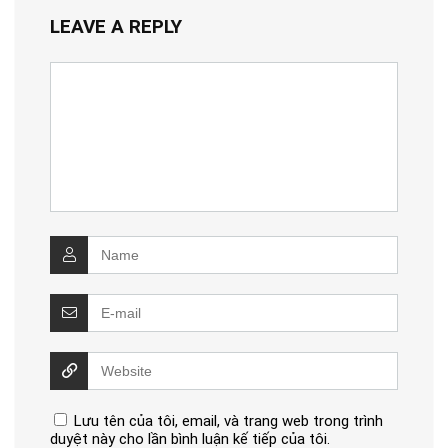
LEAVE A REPLY
Lưu tên của tôi, email, và trang web trong trình
duyệt này cho lần bình luận kế tiếp của tôi.