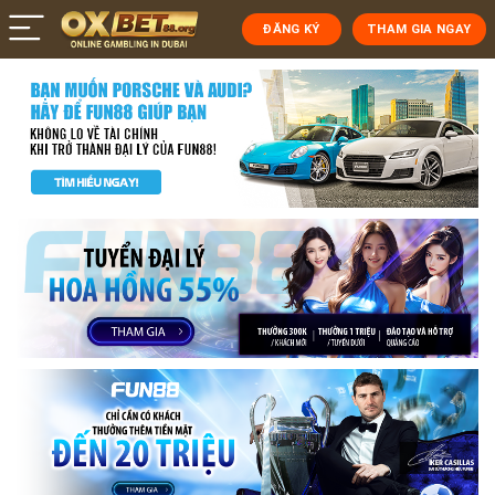
ĐĂNG KÝ
THAM GIA NGAY