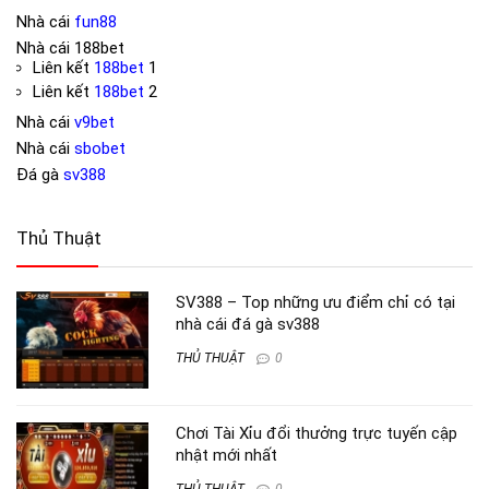
Nhà cái
fun88
Nhà cái
188bet
Liên kết
188bet
1
Liên kết
188bet
2
Nhà cái
v9bet
Nhà cái
sbobet
Đá gà
sv388
Thủ Thuật
SV388 – Top những ưu điểm chỉ có tại
nhà cái đá gà sv388
THỦ THUẬT
0
Chơi Tài Xỉu đổi thưởng trực tuyến cập
nhật mới nhất
THỦ THUẬT
0