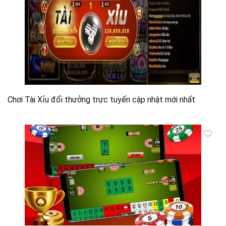
Chơi Tài Xỉu đổi thưởng trực tuyến cập nhật mới nhất