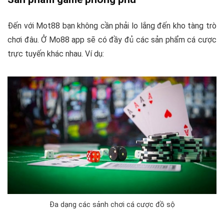
Đến với Mot88 bạn không cần phải lo lắng đến kho tàng trò
chơi đâu. Ở Mo88 app sẽ có đầy đủ các sản phẩm cá cược
trực tuyến khác nhau. Ví dụ:
Đa dạng các sảnh chơi cá cược đồ sộ