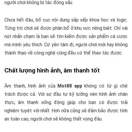
người chơi không bị tác động xấu.
Chưa hết đâu, bố cục nội dung sắp xếp khoa học và logic.
Từng trò chơi sẽ được phân bổ ở khu vực riêng biệt. Chỉ vài
nút nhấn chạm là bạn sẽ tìm kiếm được sản phẩm cá cược
mà mình yêu thích. Cứ yên tâm đi, người chơi mới hay không
thành thạo về công nghệ cũng đều có thể thao tác được.
Chất lượng hình ảnh, âm thanh tốt
Âm thanh, hình ảnh của
Mot88 app
không có từ gì chê
trách được cả. Với sự đầu tư kỹ lưỡng nên hình ảnh chân
thực, âm thanh sống động giúp cho bạn có được trải
nghiệm tuyệt vời nhất. Hơn nữa cũng sẽ đảm bảo được tính
an toàn cao, người chơi sẽ không thất vọng đâu.