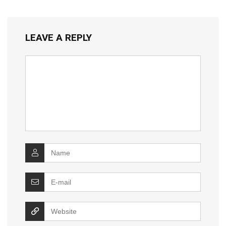
LEAVE A REPLY