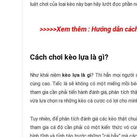
luật chơi của loại kèo này bạn hãy lướt đọc phần n
>>>>>Xem thêm :
Hướng dẫn cách
Cách chơi kèo lựa là gì?
Như khái niệm
kèo lựa là gì
? Thì hẳn mọi người 
cùng cao. Tiếc là sẽ không có một miếng mồi béo
tham gia cần phải tiến hành đánh giá, phân tích th
vừa lựa chọn ra những kèo cá cược có lợi cho mìn
Tuy nhiên, để phân tích đánh giá các kèo thật chuẩ
tham gia cá độ cần phải có một kiến thức vô cùn
bình tĩnh và tỉnh táo trước những “cái bẫy” mà cá