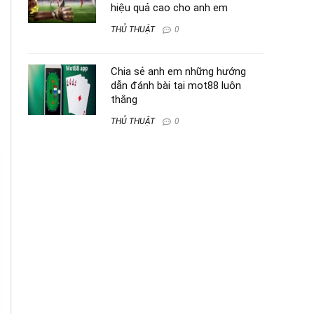
hiệu quả cao cho anh em
THỦ THUẬT
0
Chia sẻ anh em những hướng
dẫn đánh bài tại mot88 luôn
thắng
THỦ THUẬT
0