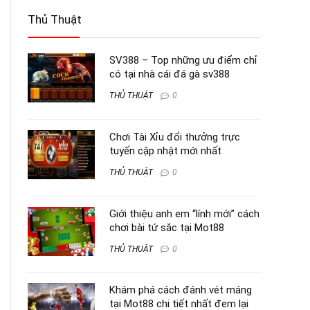
Thủ Thuật
SV388 – Top những ưu điểm chỉ
có tại nhà cái đá gà sv388
THỦ THUẬT
0
Chơi Tài Xỉu đổi thưởng trực
tuyến cập nhật mới nhất
THỦ THUẬT
0
Giới thiệu anh em “lính mới” cách
chơi bài tứ sắc tại Mot88
THỦ THUẬT
0
Khám phá cách đánh vét máng
tại Mot88 chi tiết nhất đem lại