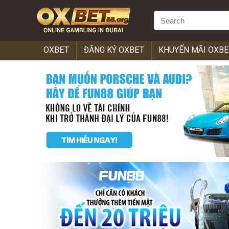
OXBET
ĐĂNG KÝ OXBET
KHUYẾN MÃI OXB