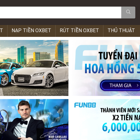
ET
NẠP TIỀN OXBET
RÚT TIỀN OXBET
THỦ THUẬT