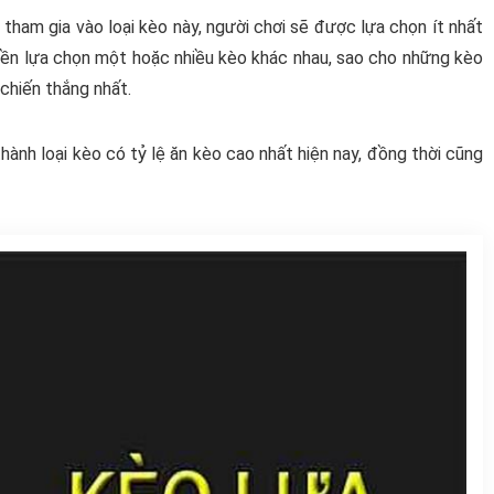
 tham gia vào loại kèo này, người chơi sẽ được lựa chọn ít nhất
uyền lựa chọn một hoặc nhiều kèo khác nhau, sao cho những kèo
chiến thắng nhất.
hành loại kèo có tỷ lệ ăn kèo cao nhất hiện nay, đồng thời cũng