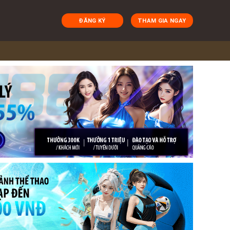
ĐĂNG KÝ
THAM GIA NGAY