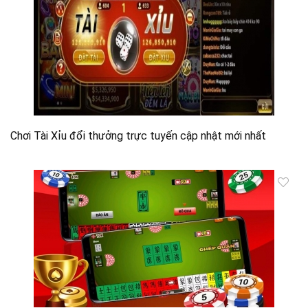
Chơi Tài Xỉu đổi thưởng trực tuyến cập nhật mới nhất