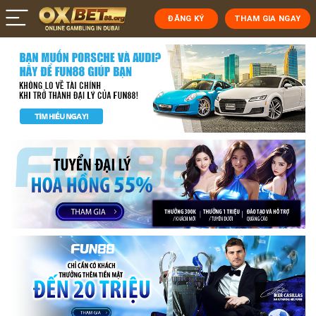
ĐĂNG KÝ
THAM GIA NGAY