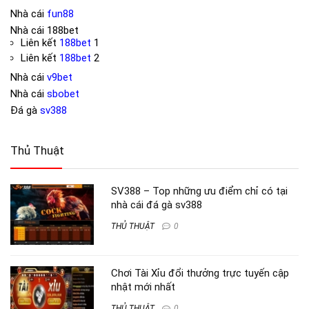
Nhà cái
fun88
Nhà cái
188bet
Liên kết
188bet
1
Liên kết
188bet
2
Nhà cái
v9bet
Nhà cái
sbobet
Đá gà
sv388
Thủ Thuật
SV388 – Top những ưu điểm chỉ có tại
nhà cái đá gà sv388
THỦ THUẬT
0
Chơi Tài Xỉu đổi thưởng trực tuyến cập
nhật mới nhất
THỦ THUẬT
0