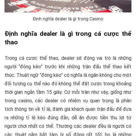
Định nghĩa dealer là gì trong Casino
Định nghĩa dealer là gì trong cá cược thể
thao
Trong cá cược thể thao, dealer sẽ đóng vai trò là những
người “đông kèo” trước khi những trận đấu thể thao kết
thúc. Thuật ngữ “đông kèo” có nghĩa là ngăn không cho một
đối tượng cụ thể nào đó không thể đặt cược trong khoảng
thời gian ngắn tầm 15 giây. Cứ mỗi trận như vậy, giống như
trong casino, các dealer có nhiệm vụ quan trọng là phân
tích thông tin về tỉ lệ, đánh giá khách quan trận đấu để đưa
ra những tỉ lệ kèo đúng đắn, dễ ăn được tiền thu lợi từ
người chơi nhất có thể. Thường các dealer đều là người có
các thuật nắm bắt tâm lý số đông rất tốt, họ là những