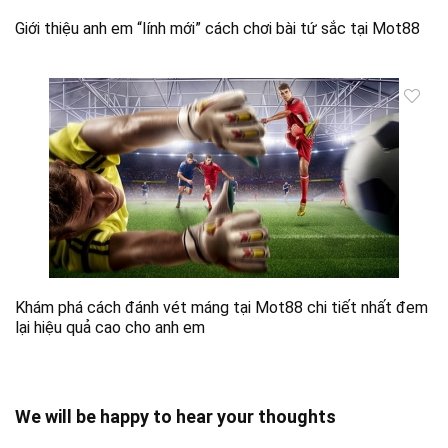
Giới thiệu anh em “lính mới” cách chơi bài tứ sắc tại Mot88
Khám phá cách đánh vét máng tại Mot88 chi tiết nhất đem
lại hiệu quả cao cho anh em
We will be happy to hear your thoughts