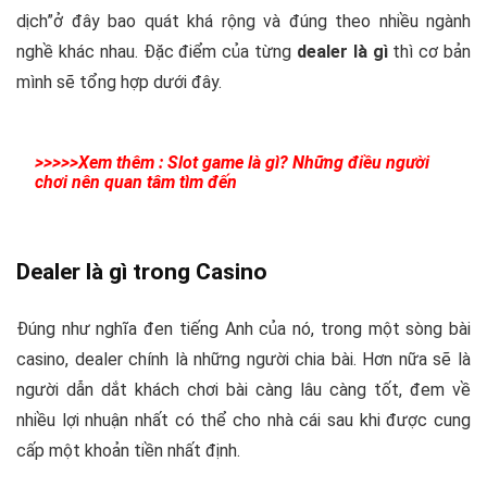
dịch”ở đây bao quát khá rộng và đúng theo nhiều ngành
nghề khác nhau. Đặc điểm của từng
dealer là gì
thì cơ bản
mình sẽ tổng hợp dưới đây.
>>>>>Xem thêm :
Slot game là gì? Những điều người
chơi nên quan tâm tìm đến
Dealer là gì trong Casino
Đúng như nghĩa đen tiếng Anh của nó, trong một sòng bài
casino, dealer chính là những người chia bài. Hơn nữa sẽ là
người dẫn dắt khách chơi bài càng lâu càng tốt, đem về
nhiều lợi nhuận nhất có thể cho nhà cái sau khi được cung
cấp một khoản tiền nhất định.