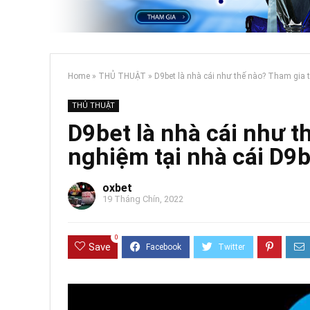
Home
»
THỦ THUẬT
»
D9bet là nhà cái như thế nào? Tham gia t
THỦ THUẬT
D9bet là nhà cái như t
nghiệm tại nhà cái D9
oxbet
19 Tháng Chín, 2022
0
Save