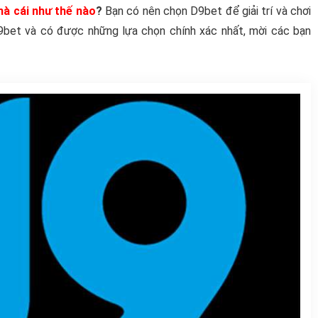
hà cái như thế nào
?
Bạn có nên chọn D9bet để giải trí và chơi
9bet và có được những lựa chọn chính xác nhất, mời các bạn