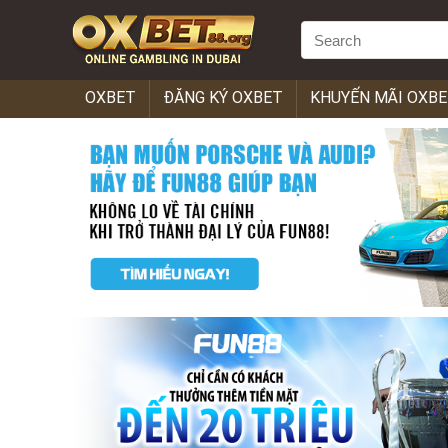
OXBET
ĐĂNG KÝ OXBET
KHUYẾN MÃI OXB