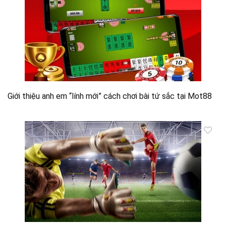
Giới thiệu anh em “lính mới” cách chơi bài tứ sắc tại Mot88