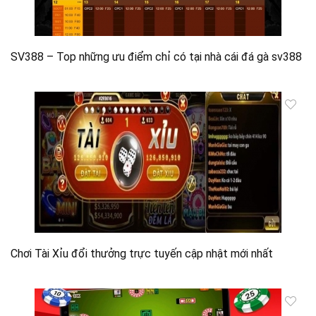
SV388 – Top những ưu điểm chỉ có tại nhà cái đá gà sv388
Chơi Tài Xỉu đổi thưởng trực tuyến cập nhật mới nhất