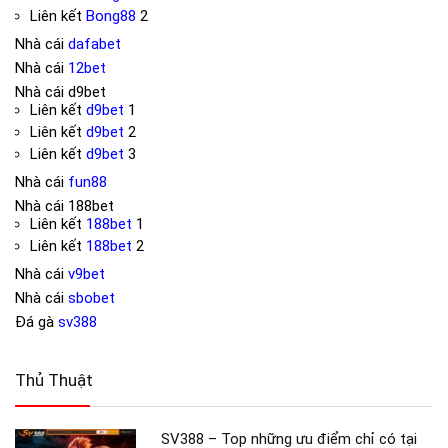
Liên kết
Bong88
2
Nhà cái
dafabet
Nhà cái
12bet
Nhà cái
d9bet
Liên kết
d9bet
1
Liên kết
d9bet
2
Liên kết
d9bet
3
Nhà cái
fun88
Nhà cái
188bet
Liên kết
188bet
1
Liên kết
188bet
2
Nhà cái
v9bet
Nhà cái
sbobet
Đá gà
sv388
Thủ Thuật
SV388 – Top những ưu điểm chỉ có tại