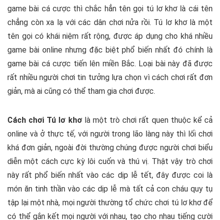
game bài cá cược thì chắc hẳn tên gọi tú lơ khơ là cái tên
chẳng còn xa lạ với các dân chơi nửa rồi. Tú lơ khơ là một
tên gọi có khái niệm rất rộng, được áp dụng cho khá nhiều
game bài online nhưng đặc biệt phổ biến nhất đó chính là
game bài cá cược tiến lên miền Bắc. Loại bài này đã được
rất nhiều người chơi tin tưởng lựa chọn vì cách chơi rất đơn
giản, mà ai cũng có thể tham gia chơi được.
Cách chơi Tú lơ khơ
là một trò chơi rất quen thuộc kể cả
online và ở thực tế, với người trong lão làng này thì lối chơi
khá đơn giản, ngoài đời thường chúng được người chơi biểu
diễn một cách cực kỳ lôi cuốn và thú vị. Thật vậy trò chơi
này rất phổ biến nhất vào các dịp lễ tết, đây được coi là
món ăn tinh thần vào các dịp lễ mà tất cả con cháu quy tụ
tập lại một nhà, mọi người thường tổ chức chơi tú lơ khơ để
có thể gắn kết mọi người với nhau, tạo cho nhau tiếng cười