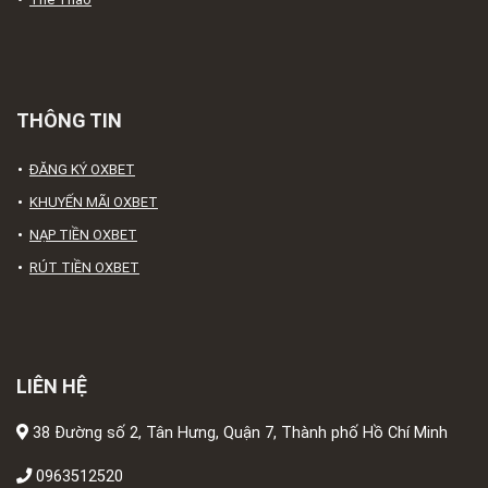
THÔNG TIN
ĐĂNG KÝ OXBET
KHUYẾN MÃI OXBET
NẠP TIỀN OXBET
RÚT TIỀN OXBET
LIÊN HỆ
38 Đường số 2, Tân Hưng, Quận 7, Thành phố Hồ Chí Minh
0963512520