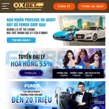
ĐĂNG KÝ
THAM GIA NGAY