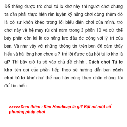
Để thắng được trò chơi tú lơ khơ này thì người chơi chúng
ta cần phải thực hiện rèn luyện kỹ năng chơi cộng thêm đó
là có sự khôn khéo trong lối biểu diễn chơi của mình, trò
chơi này về hệ may rủi chỉ nằm trong 3 phần 10 và cứ thế
bảy phần còn lại là do năng lực đầu óc cộng với lý trí của
bạn. Và như vậy với những thông tin trên bạn đã cảm thấy
hiểu và hài lòng hơn chưa ạ ? trả lời được câu hỏi tú lơ khơ là
gì? Thì bây giờ ta sẽ vào chủ đề chính .
Cách chơi Tú lơ
khơ
tên gọi của phần tiếp theo sẽ hướng dẫn bạn
cách
chơi tú lơ khơ
như thế nào hãy cùng theo chân chúng tôi
để tìm hiểu.
>>>>>Xem thêm :
Kèo Handicap là gì? Bật mí một số
phương pháp chơi