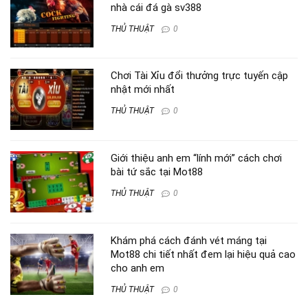
nhà cái đá gà sv388
THỦ THUẬT
0
Chơi Tài Xỉu đổi thưởng trực tuyến cập
nhật mới nhất
THỦ THUẬT
0
Giới thiệu anh em “lính mới” cách chơi
bài tứ sắc tại Mot88
THỦ THUẬT
0
Khám phá cách đánh vét máng tại
Mot88 chi tiết nhất đem lại hiệu quả cao
cho anh em
THỦ THUẬT
0