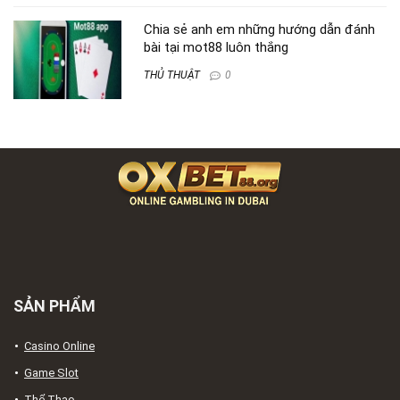
Chia sẻ anh em những hướng dẫn đánh
bài tại mot88 luôn thắng
THỦ THUẬT
0
SẢN PHẨM
Casino Online
Game Slot
Thể Thao