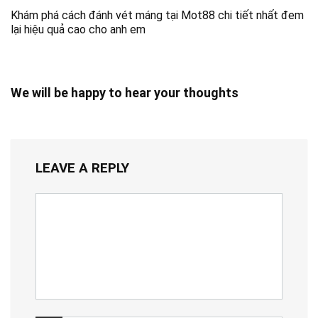
Khám phá cách đánh vét máng tại Mot88 chi tiết nhất đem
lại hiệu quả cao cho anh em
We will be happy to hear your thoughts
LEAVE A REPLY