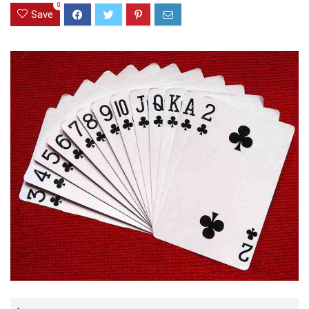
0
Save