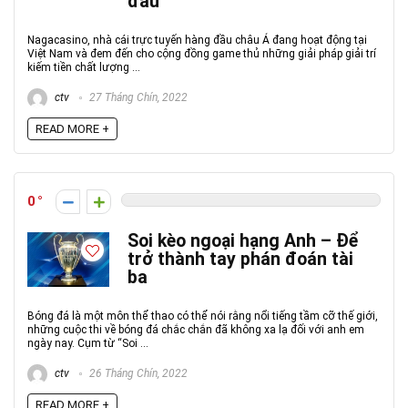
đầu
Nagacasino, nhà cái trực tuyến hàng đầu châu Á đang hoạt động tại
Việt Nam và đem đến cho cộng đồng game thủ những giải pháp giải trí
kiếm tiền chất lượng ...
ctv
27 Tháng Chín, 2022
READ MORE +
0
Soi kèo ngoại hạng Anh – Để
trở thành tay phán đoán tài
ba
Bóng đá là một môn thể thao có thể nói rằng nổi tiếng tầm cỡ thế giới,
những cuộc thi về bóng đá chắc chắn đã không xa lạ đối với anh em
ngày nay. Cụm từ “Soi ...
ctv
26 Tháng Chín, 2022
READ MORE +