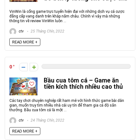
VinWin là cổng game trực tuyến hiện đại với những dịch vụ cá cược
đẳng cấp vang danh trên khắp năm châu. Chính vì vậy mà những
thông tin về review VinWin luôn ...
ctv
25 Tháng Chín, 2022
READ MORE +
0
Bầu cua tôm cá – Game ăn
tiền kích thích nhiều cao thủ
Các tay chơi chuyên nghiệp rất ham mê với hình thức game bài dân
gian, muốn truy tìm nhiều nhà cái uy tín để tham gia cá độ săn
thưởng. Bầu cua tôm cá là một ...
ctv
24 Tháng Chín, 2022
READ MORE +