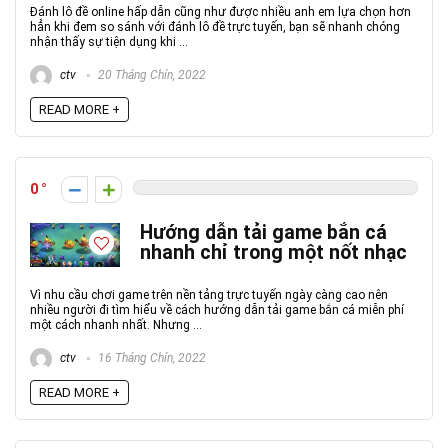
Đánh lô đề online hấp dẫn cũng như được nhiều anh em lựa chọn hơn
hẳn khi đem so sánh với đánh lô đề trực tuyến, bạn sẽ nhanh chóng
nhận thấy sự tiện dụng khi ...
ctv
20 Tháng Chín, 2022
READ MORE +
0
Hướng dẫn tải game bắn cá
nhanh chỉ trong một nốt nhạc
Vì nhu cầu chơi game trên nền tảng trực tuyến ngày càng cao nên
nhiều người đi tìm hiểu về cách hướng dẫn tải game bắn cá miễn phí
một cách nhanh nhất. Nhưng ...
ctv
16 Tháng Chín, 2022
READ MORE +