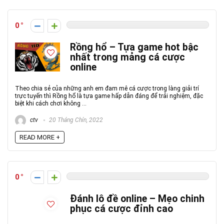
0
Rồng hổ – Tựa game hot bậc
nhất trong mảng cá cược
online
Theo chia sẻ của những anh em đam mê cá cược trong làng giải trí
trực tuyến thì Rồng hổ là tựa game hấp dẫn đáng để trải nghiệm, đặc
biệt khi cách chơi không ...
ctv
20 Tháng Chín, 2022
READ MORE +
0
Đánh lô đề online – Mẹo chinh
phục cá cược đỉnh cao