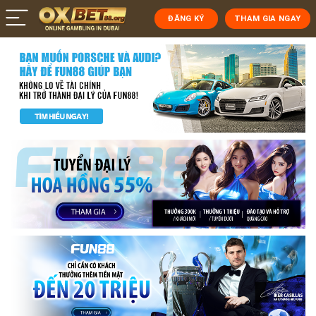
ĐĂNG KÝ
THAM GIA NGAY