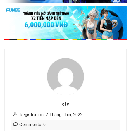
ctv
Registration: 7 Tháng Chín, 2022
Comments: 0